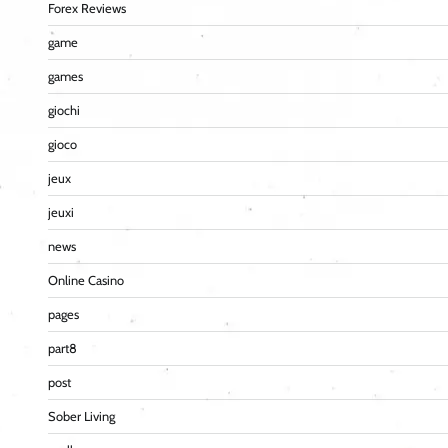
Forex Reviews
game
games
giochi
gioco
jeux
jeuxi
news
Online Casino
pages
part8
post
Sober Living