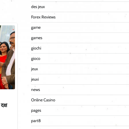
des jeux
Forex Reviews
game
games
giochi
gioco
jeux
jeuxi
news
Online Casino
दक्ष
pages
”
part8