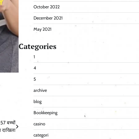
October 2022
December 2021
May 2021
Categories
1
4
5
archive
blog
Bookkeeping
57 बच्चों
casino
ल दाखिला
categori