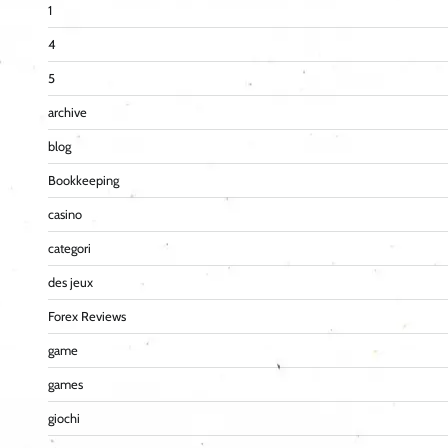
1
4
5
archive
blog
Bookkeeping
casino
categori
des jeux
Forex Reviews
game
games
giochi