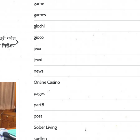
game
games
giochi
gioco
त्री गणेश
 निरीक्षण
jeux
jeuxi
news
Online Casino
pages
part8
post
Sober Living
spellen