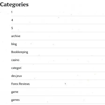
Categories
1
4
5
archive
blog
Bookkeeping
casino
categori
des jeux
Forex Reviews
game
games