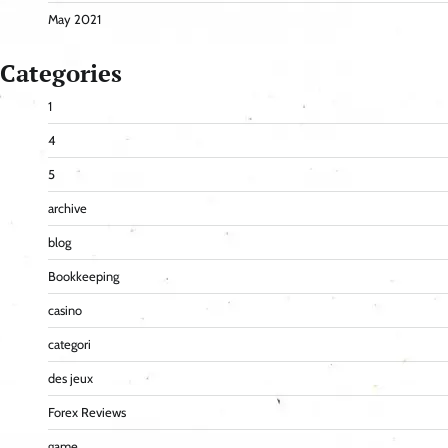
May 2021
Categories
1
4
5
archive
blog
Bookkeeping
casino
categori
des jeux
Forex Reviews
game