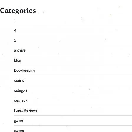
Categories
1
4
5
archive
blog
Bookkeeping
casino
categori
des jeux
Forex Reviews
game
games