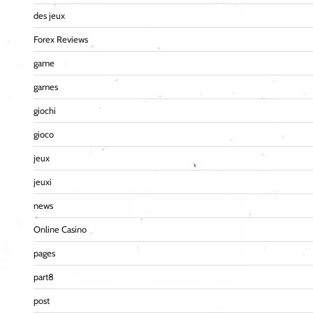
des jeux
Forex Reviews
game
games
giochi
gioco
jeux
jeuxi
news
Online Casino
pages
part8
post