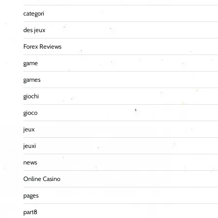
categori
des jeux
Forex Reviews
game
games
giochi
gioco
jeux
jeuxi
news
Online Casino
pages
part8