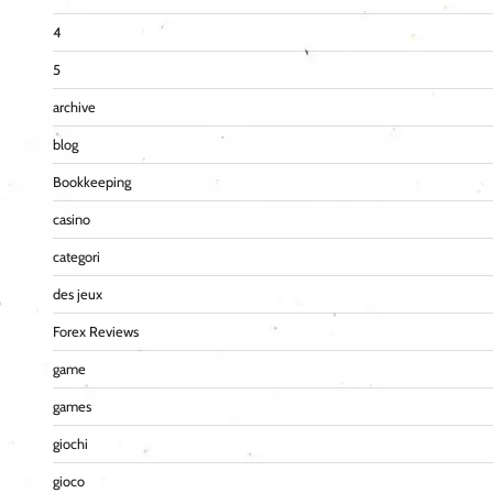
4
5
archive
blog
Bookkeeping
casino
categori
des jeux
Forex Reviews
game
games
giochi
gioco