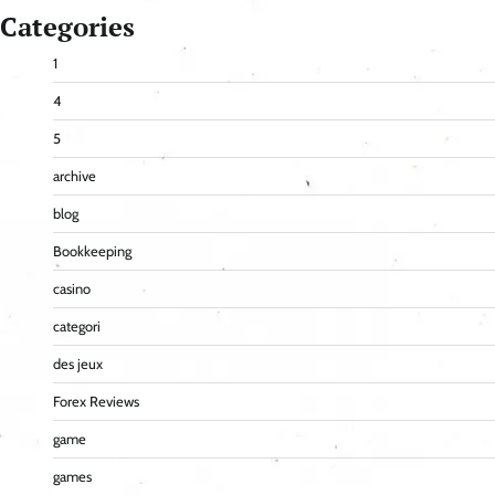
Categories
1
4
5
archive
blog
Bookkeeping
casino
categori
des jeux
Forex Reviews
game
games