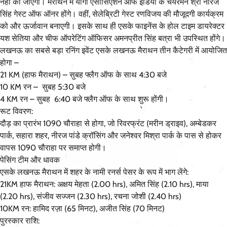
नहीं की जाएगी। मैराथन में योगा एसोसिएशन ऑफ इंडिया के चेयरमैन श्री नीरज
सिंह गेस्ट ऑफ ऑनर होंगे। वहीं, सेलेब्रिटी गेस्ट रणविजय की मौजूदगी कार्यक्रम
को और ऊर्जावान बनाएगी। इसके साथ ही एसके फाइनेंस के होल टाइम डायरेक्टर
यश सेतिया और चीफ ऑपरेटिंग ऑफिसर अमनप्रीत सिंह बत्रा भी उपस्थित होंगे।
लखनऊ का सबसे बड़ा रनिंग इवेंट एसके लखनऊ मैराथन तीन कैटेगरी में आयोजित
होगा –
21 KM (हाफ मैराथन) – सुबह फ्लैग ऑफ के साथ 4:30 बजे
10 KM रन – सुबह 5:30 बजे
4 KM रन – सुबह 6:40 बजे फ्लैग ऑफ के साथ शुरू होंगी।
रूट विवरण:
दौड़ का प्रारंभ 1090 चौराहा से होगा, जो रिवरफ्रंट (मरीन ड्राइव), अम्बेडकर
पार्क, सहारा शहर, नीरज पांडे क्रॉसिंग और जनेश्वर मिश्रा पार्क के पास से होकर
वापस 1090 चौराहा पर समाप्त होगी।
पेसिंग टीम और धावक
एसके लखनऊ मैराथन में शहर के नामी रनर्स पेसर के रूप में भाग लेंगे:
21KM हाफ मैराथन: अक्षय मेहता (2.00 hrs), अमित सिंह (2.10 hrs), माया
(2.20 hrs), संजीव सज्जन (2.30 hrs), रचना जोशी (2.40 hrs)
10KM रन: हामिद रज़ा (65 मिनट), अजीत सिंह (70 मिनट)
पुरस्कार राशि: