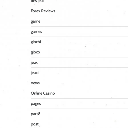
des jeux
Forex Reviews
game
games
giochi
gioco
jeux
jeuxi
news
Online Casino
pages
part8
post