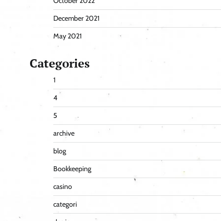
October 2022
December 2021
May 2021
Categories
1
4
5
archive
blog
Bookkeeping
casino
categori