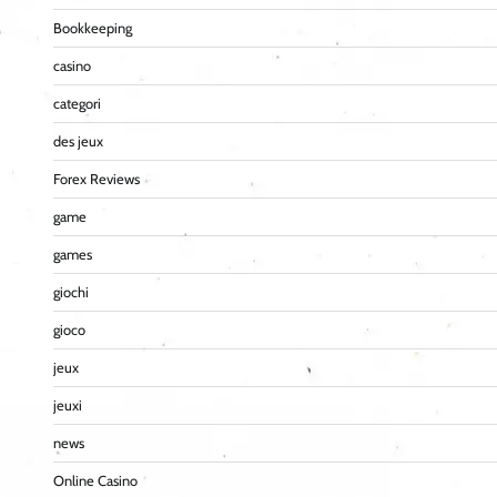
Bookkeeping
casino
categori
des jeux
Forex Reviews
game
games
giochi
gioco
jeux
jeuxi
news
Online Casino