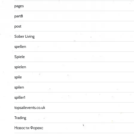
pages
part8
post
Sober Living
spellen
Spiele
spielen
spile
spilen
spiller1
topsailevents.co.uk
Trading
Новости Форекс