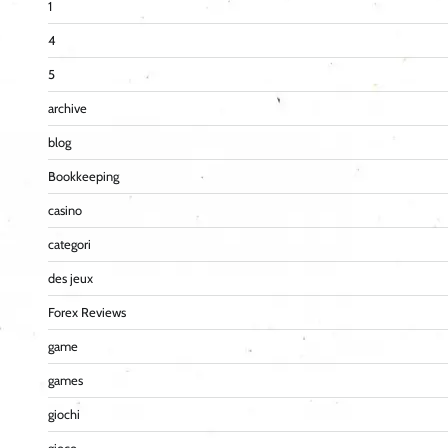
1
4
5
archive
blog
Bookkeeping
casino
categori
des jeux
Forex Reviews
game
games
giochi