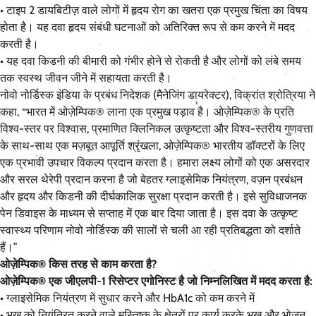
• टाइप 2 डायबिटीज़ वाले लोगों में हृदय रोग का खतरा एक प्रमुख चिंता का विषय
होता है। यह दवा हृदय संबंधी घटनाओं को अतिरिक्त रूप से कम करने में मदद
करती है।
• यह दवा किडनी की बीमारी को गंभीर होने से रोकती है और लोगों को लंबे समय
तक स्वस्थ जीवन जीने में सहायता करती है।
नोवो नोर्डिस्क इंडिया के प्रबंध निदेशक (मैनेजिंग डायरेक्टर), विक्रांत श्रोत्रिया ने
कहा, “भारत में ओज़ेम्पिक® लाना एक प्रमुख पड़ाव है। ओज़ेम्पिक® के प्रति
विश्व-स्तर पर विश्वास, प्रमाणित क्लिनिकल उत्कृष्टता और विश्व-स्तरीय गुणवत्ता
के साथ-साथ एक मज़बूत आपूर्ति श्रृंखला, ओज़ेम्पिक® भारतीय डॉक्टरों के लिए
एक प्रभावी उपचार विकल्प प्रदान करता है। हमारा लक्ष्य लोगों को एक असरदार
और सरल थेरेपी प्रदान करना है जो बेहतर ग्लाइसेमिक नियंत्रण, वज़न प्रबंधन
और हृदय और किडनी की दीर्घकालिक सुरक्षा प्रदान करती है। इसे सुविधाजनक
पेन डिवाइस के माध्यम से सप्ताह में एक बार दिया जाता है। इस दवा के उत्कृष्ट
स्वास्थ्य परिणाम नोवो नोर्डिस्क की सालों से चली आ रही प्रतिबद्धता को दर्शाते
हैं।”
ओज़ेम्पिक® किस तरह से काम करता है?
ओज़ेम्पिक® एक जीएलपी-1 रिसेप्टर एगोनिस्ट है जो निम्नलिखित में मदद करता है:
• ग्लाइसेमिक नियंत्रण में सुधार करने और HbA1c को कम करने में
• भूख को नियंत्रित करने वाले मस्तिष्क के क्षेत्रों पर कार्य करके भूख और भोजन