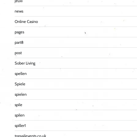
jeuxi
news
Online Casino
pages
part8
post
Sober Living
spellen
Spiele
spielen
spile
spilen
spiller1
topsailevents.co.uk