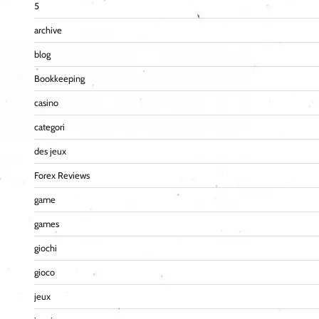
5
archive
blog
Bookkeeping
casino
categori
des jeux
Forex Reviews
game
games
giochi
gioco
jeux