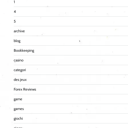
1
4
5
archive
blog
Bookkeeping
casino
categori
des jeux
Forex Reviews
game
games
giochi