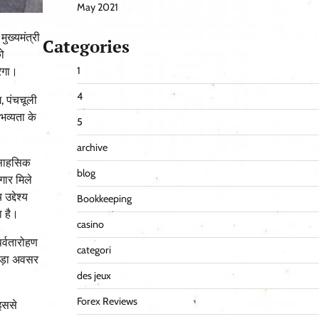
May 2021
ुख्यमंत्री
Categories
को
1
रेगा।
4
, पंचचूली
भव्यता के
5
archive
े साहसिक
blog
गार मिले
द्देश्य
Bookkeeping
ा है।
casino
र्वतारोहण
categori
बड़ा अवसर
des jeux
Forex Reviews
 इससे