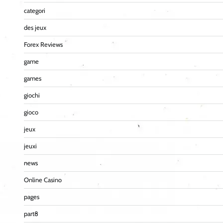
categori
des jeux
Forex Reviews
game
games
giochi
gioco
jeux
jeuxi
news
Online Casino
pages
part8