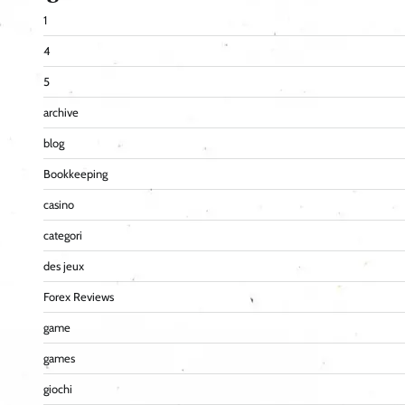
1
4
5
archive
blog
Bookkeeping
casino
categori
des jeux
Forex Reviews
game
games
giochi