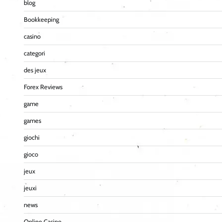
blog
Bookkeeping
casino
categori
des jeux
Forex Reviews
game
games
giochi
gioco
jeux
jeuxi
news
Online Casino