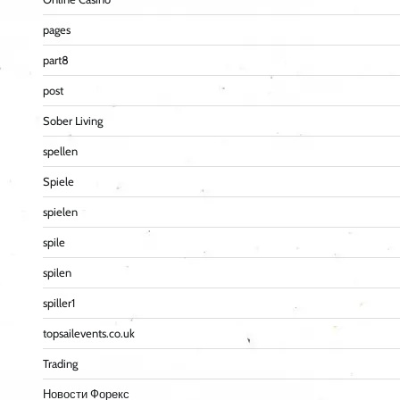
pages
part8
post
Sober Living
spellen
Spiele
spielen
spile
spilen
spiller1
topsailevents.co.uk
Trading
Новости Форекс