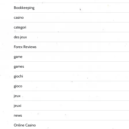
Bookkeeping
casino
categori
des jeux
Forex Reviews
game
games
giochi
gioco
jeux
jeuxi
news
Online Casino