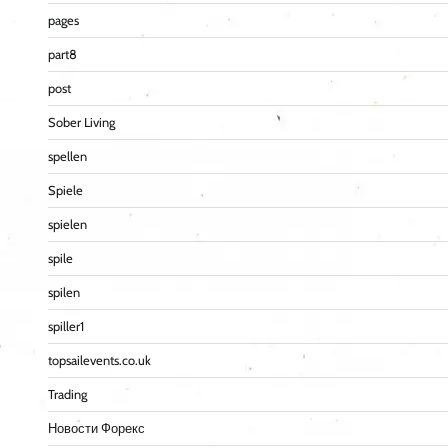
pages
part8
post
Sober Living
spellen
Spiele
spielen
spile
spilen
spiller1
topsailevents.co.uk
Trading
Новости Форекс