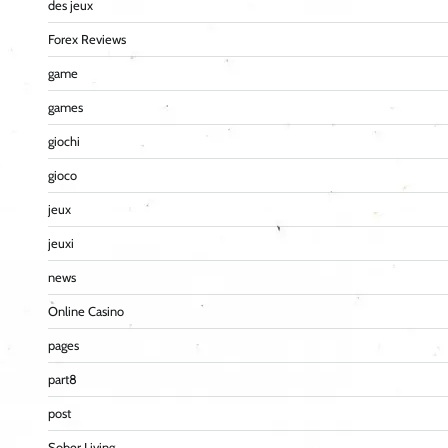
des jeux
Forex Reviews
game
games
giochi
gioco
jeux
jeuxi
news
Online Casino
pages
part8
post
Sober Living