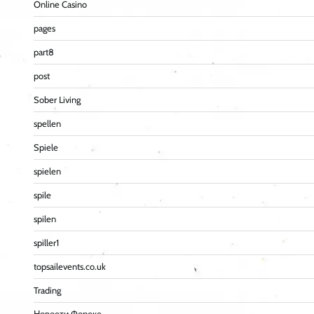
Online Casino
pages
part8
post
Sober Living
spellen
Spiele
spielen
spile
spilen
spiller1
topsailevents.co.uk
Trading