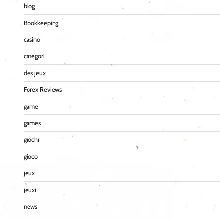
blog
Bookkeeping
casino
categori
des jeux
Forex Reviews
game
games
giochi
gioco
jeux
jeuxi
news