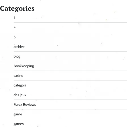
Categories
1
4
5
archive
blog
Bookkeeping
casino
categori
des jeux
Forex Reviews
game
games