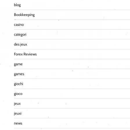
blog
Bookkeeping
casino
categori
des jeux
Forex Reviews
game
games
giochi
gioco
jeux
jeuxi
news