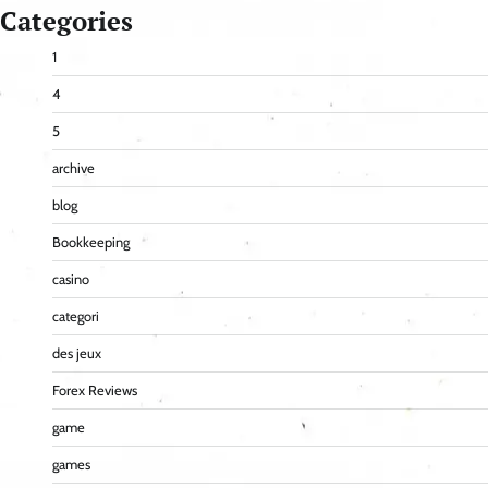
Categories
1
4
5
archive
blog
Bookkeeping
casino
categori
des jeux
Forex Reviews
game
games