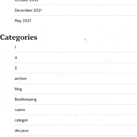
December 2021
May 2021
Categories
1
4
5
archive
blog
Bookkeeping
casino
categori
des jeux