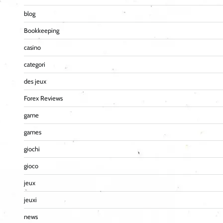
blog
Bookkeeping
casino
categori
des jeux
Forex Reviews
game
games
giochi
gioco
jeux
jeuxi
news