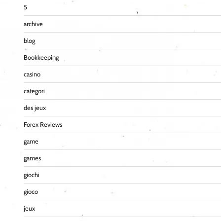
5
archive
blog
Bookkeeping
casino
categori
des jeux
Forex Reviews
game
games
giochi
gioco
jeux