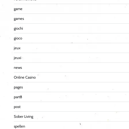
game
games
giochi
gioco
jeux
jeuxi
news
Online Casino
pages
part8
post
Sober Living
spellen