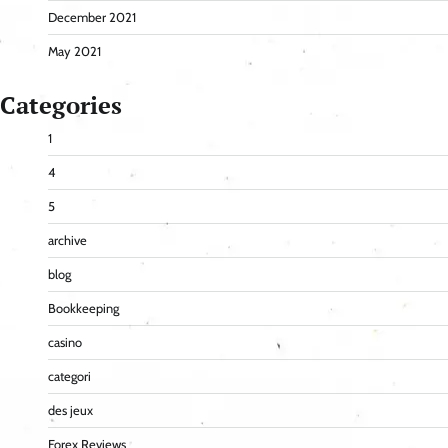
December 2021
May 2021
Categories
1
4
5
archive
blog
Bookkeeping
casino
categori
des jeux
Forex Reviews