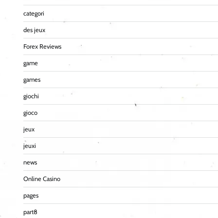
categori
des jeux
Forex Reviews
game
games
giochi
gioco
jeux
jeuxi
news
Online Casino
pages
part8