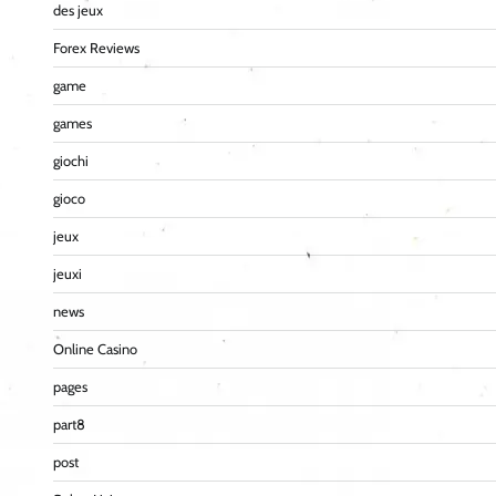
des jeux
Forex Reviews
game
games
giochi
gioco
jeux
jeuxi
news
Online Casino
pages
part8
post