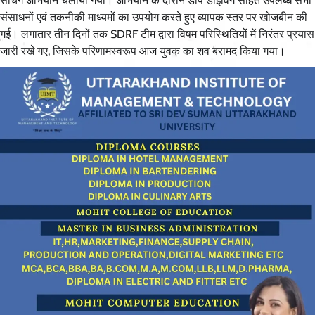
सर्चिंग अभियान चलाया गया। अभियान के दौरान डीप डाइविंग सहित उपलब्ध सभी
संसाधनों एवं तकनीकी माध्यमों का उपयोग करते हुए व्यापक स्तर पर खोजबीन की
गई। लगातार तीन दिनों तक SDRF टीम द्वारा विषम परिस्थितियों में निरंतर प्रयास
जारी रखे गए, जिसके परिणामस्वरूप आज युवक का शव बरामद किया गया।