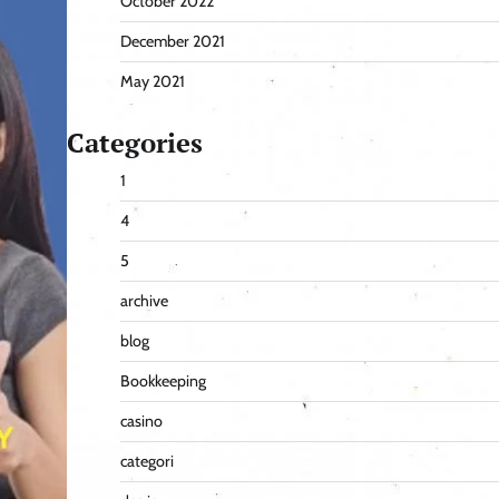
October 2022
December 2021
May 2021
Categories
1
4
5
archive
blog
Bookkeeping
casino
categori