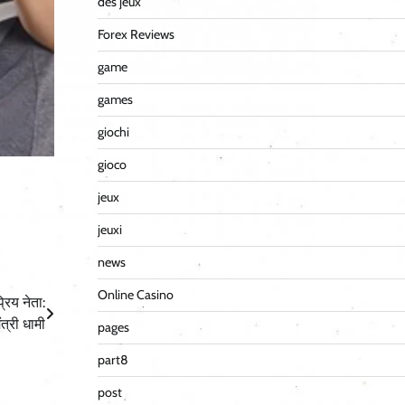
des jeux
Forex Reviews
game
games
giochi
gioco
jeux
jeuxi
news
Online Casino
िय नेता:
ंत्री धामी
pages
part8
post