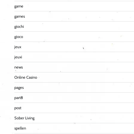
game
games
giochi
gioco
jeux
jeuxi
news
Online Casino
pages
part8
post
Sober Living
spellen