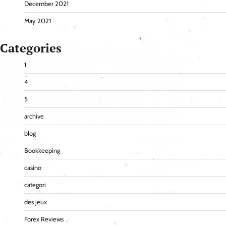
December 2021
May 2021
Categories
1
4
5
archive
blog
Bookkeeping
casino
categori
des jeux
Forex Reviews