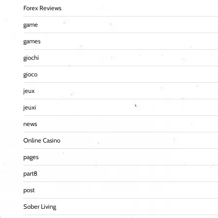
Forex Reviews
game
games
giochi
gioco
jeux
jeuxi
news
Online Casino
pages
part8
post
Sober Living