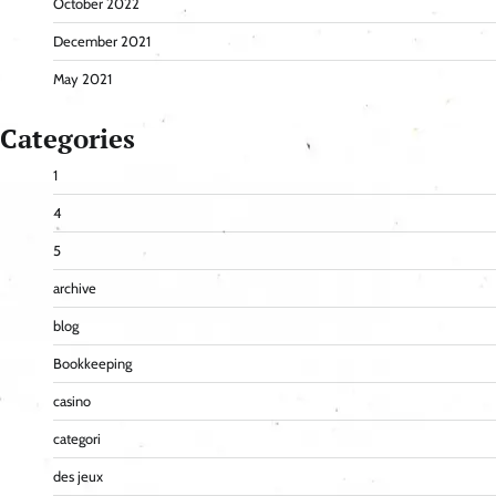
October 2022
December 2021
May 2021
Categories
1
4
5
archive
blog
Bookkeeping
casino
categori
des jeux