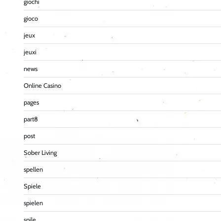
giochi
gioco
jeux
jeuxi
news
Online Casino
pages
part8
post
Sober Living
spellen
Spiele
spielen
spile