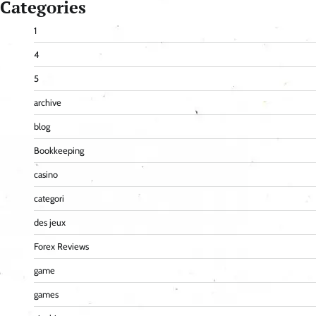
Categories
1
4
5
archive
blog
Bookkeeping
casino
categori
des jeux
Forex Reviews
game
games