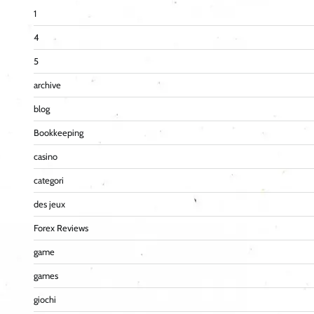
1
4
5
archive
blog
Bookkeeping
casino
categori
des jeux
Forex Reviews
game
games
giochi