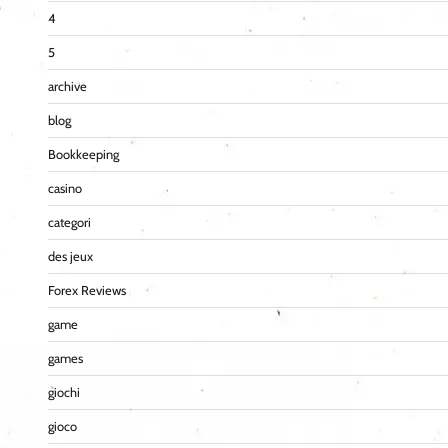
4
5
archive
blog
Bookkeeping
casino
categori
des jeux
Forex Reviews
game
games
giochi
gioco