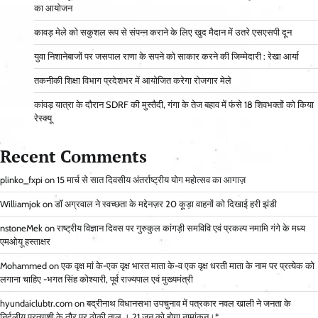
का आयोजन
कावड़ मेले को सकुशल रूप से संपन्न कराने के लिए खुद मैदान में उतरे एसएसपी दून
युवा निशानेबाजों पर जसपाल राणा के सपने को साकार करने की जिम्मेदारी : रेखा आर्या
तकनीकी शिक्षा विभाग प्रदेशभर में आयोजित करेगा रोजगार मेले
कांवड़ यात्रा के दौरान SDRF की मुस्तैदी, गंगा के तेज बहाव में फंसे 18 शिवभक्तों को किया
रेस्क्यू
Recent Comments
plinko_fxpi
on
15 मार्च से सात दिवसीय अंतर्राष्ट्रीय योग महोत्सव का आगाज़
Williamjok
on
डॉ अग्रवाल ने स्वच्छता के मद्देनज़र 20 कूड़ा वाहनों को दिखाई हरी झंडी
nstoneMek
on
राष्ट्रीय विज्ञान दिवस पर गुरुकुल कांगड़ी समविवि एवं प्रकल्प नमामि गंगे के मध्य
एमओयू हस्ताक्षर
Mohammed
on
एक वृक्ष मां के-एक वृक्ष भारत माता के-व एक वृक्ष धरती माता के नाम पर प्रत्येक को
लगाना चाहिए -भगत सिंह कोश्यारी, पूर्व राज्यपाल एवं मुख्यमंत्री
hyundaiclubtr.com
on
बद्रीनाथ विधानसभा उपचुनाव में पत्रकार नवल खाली ने जनता के
निर्दलीय प्रत्याशी के तौर पर ठोकी ताल । 21 जून को होगा नामांकन।*