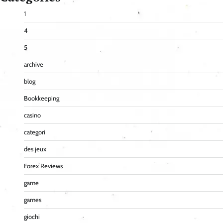
1
4
5
archive
blog
Bookkeeping
casino
categori
des jeux
Forex Reviews
game
games
giochi