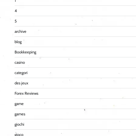
1
4
5
archive
blog
Bookkeeping
casino
categori
des jeux
Forex Reviews
game
games
giochi
gioco