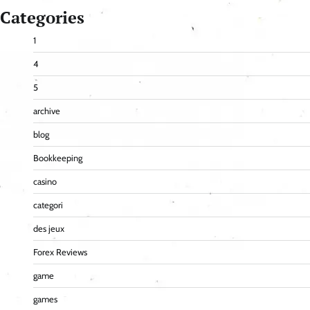
Categories
1
4
5
archive
blog
Bookkeeping
casino
categori
des jeux
Forex Reviews
game
games