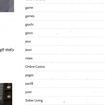
game
games
giochi
gioco
jeux
jeuxi
ूनी संघर्ष
news
Online Casino
pages
part8
post
Sober Living