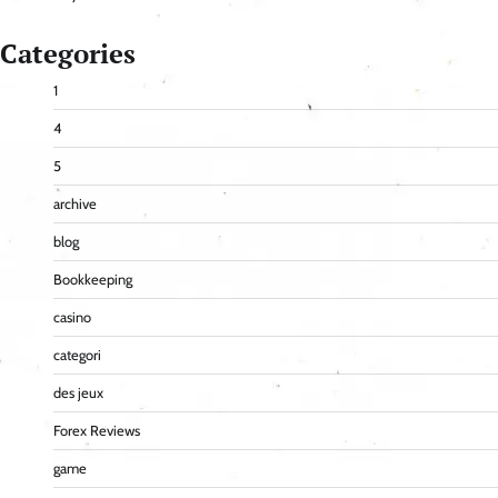
Categories
1
4
5
archive
blog
Bookkeeping
casino
categori
des jeux
Forex Reviews
game