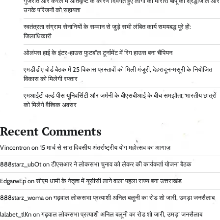
गुजरात और केरल में अतिवृष्टि के कारण दिवंगत हुए लोगों को मोरारी बापू की श्रद्धांजलि और
उनके परिजनों को सहायता
स्वतंत्रता संग्राम सेनानियों के सम्मान से जुड़े सभी लंबित कार्य समयबद्ध पूरे हों:
जिलाधिकारी
ओलंपस हाई के इंटर-हाउस फुटबॉल टूर्नामेंट में रिग हाउस बना चैंपियन
एमडीडीए बोर्ड बैठक में 25 विकास प्रस्तावों को मिली मंजूरी, देहरादून-मसूरी के नियोजित
विकास को मिलेगी रफ्तार
एमआईटी वर्ल्ड पीस यूनिवर्सिटी और जर्मनी के बीएसबीआई के बीच समझौता; भारतीय छात्रों
को मिलेंगे वैश्विक अवसर
Recent Comments
Vincentron
on
15 मार्च से सात दिवसीय अंतर्राष्ट्रीय योग महोत्सव का आगाज़
888starz_ubOt
on
टीएसआर ने लोकसभा चुनाव को लेकर की कार्यकर्ता योजना बैठक
EdgarwEp
on
सीएम धामी के नेतृत्व में यूसीसी लाने वाला पहला राज्य बना उत्तराखंड
888starz_woma
on
गढ़वाल लोकसभा प्रत्याशी अनिल बलूनी का रोड शो जारी, उमड़ा जनसैलाब
lalabet_tlKn
on
गढ़वाल लोकसभा प्रत्याशी अनिल बलूनी का रोड शो जारी, उमड़ा जनसैलाब