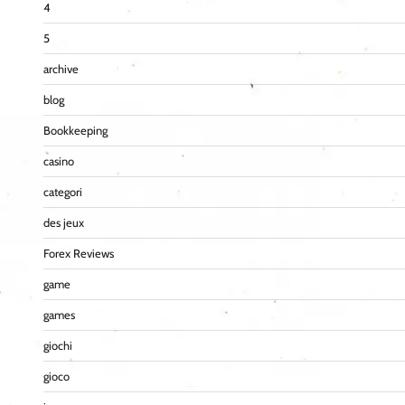
4
5
archive
blog
Bookkeeping
casino
categori
des jeux
Forex Reviews
game
games
giochi
gioco