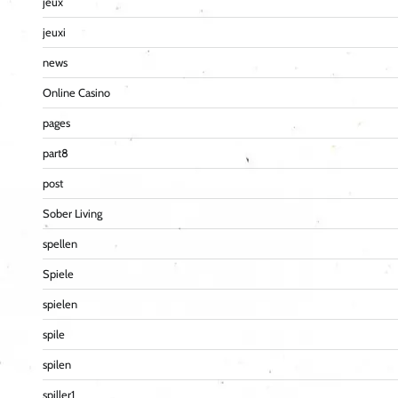
jeux
jeuxi
news
Online Casino
pages
part8
post
Sober Living
spellen
Spiele
spielen
spile
spilen
spiller1