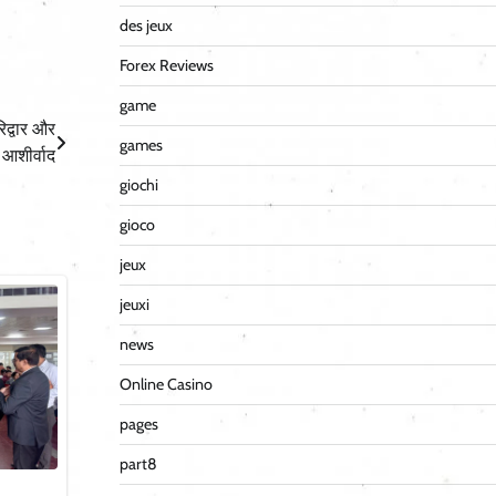
des jeux
Forex Reviews
game
रिद्वार और
games
 आशीर्वाद
giochi
gioco
jeux
jeuxi
news
Online Casino
pages
part8