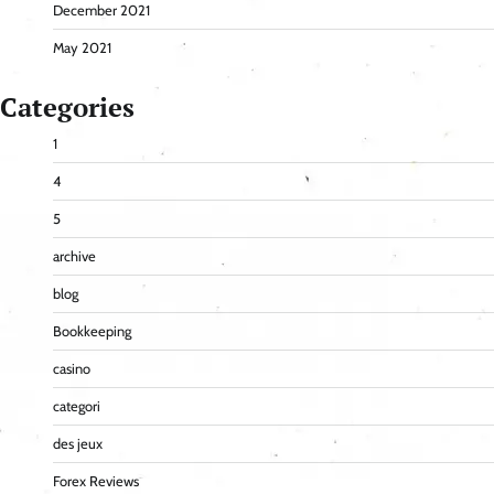
December 2021
May 2021
Categories
1
4
5
archive
blog
Bookkeeping
casino
categori
des jeux
Forex Reviews