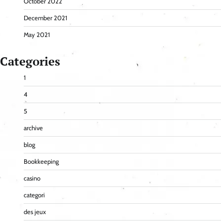
October 2022
December 2021
May 2021
Categories
1
4
5
archive
blog
Bookkeeping
casino
categori
des jeux