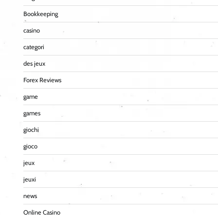
Bookkeeping
casino
categori
des jeux
Forex Reviews
game
games
giochi
gioco
jeux
jeuxi
news
Online Casino