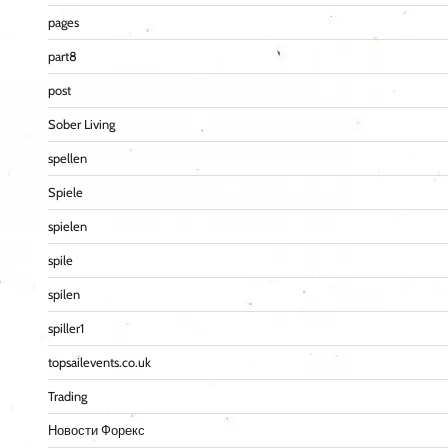
pages
part8
post
Sober Living
spellen
Spiele
spielen
spile
spilen
spiller1
topsailevents.co.uk
Trading
Новости Форекс