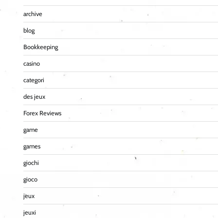
archive
blog
Bookkeeping
casino
categori
des jeux
Forex Reviews
game
games
giochi
gioco
jeux
jeuxi