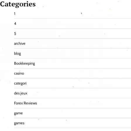
Categories
1
4
5
archive
blog
Bookkeeping
casino
categori
des jeux
Forex Reviews
game
games